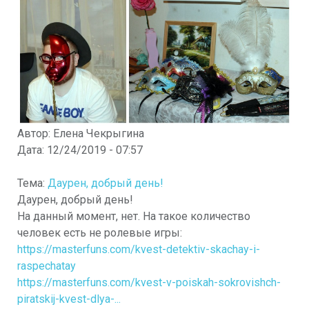
Автор:
Елена Чекрыгина
Дата:
12/24/2019 - 07:57
Тема:
Даурен, добрый день!
Даурен, добрый день!
На данный момент, нет. На такое количество
человек есть не ролевые игры:
https://masterfuns.com/kvest-detektiv-skachay-i-
raspechatay
https://masterfuns.com/kvest-v-poiskah-sokrovishch-
piratskij-kvest-dlya-...