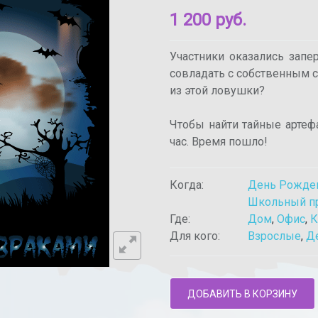
1 200 руб.
Участники оказались запе
совладать с собственным 
из этой ловушки?
Чтобы найти тайные артеф
час. Время пошло!
Когда:
День Рожде
Школьный п
Где:
Дом
,
Офис
,
К
Для кого:
Взрослые
,
Д