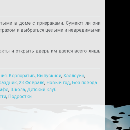
ртыми в доме с призраками. Сумеют ли они
страхом и выбраться целыми и невредимыми
акты и открыть дверь им дается всего лишь
ния
,
Корпоратив
,
Выпускной
,
Хэллоуин
,
раздник
,
23 Февраля
,
Новый год
,
Без повода
афе
,
Школа
,
Детский клуб
ети
,
Подростки