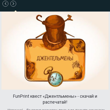
FunPrint квест «Джентльмены» - скачай и
распечатай!
Новинка! Во время раскопок друзья по джентльменскому