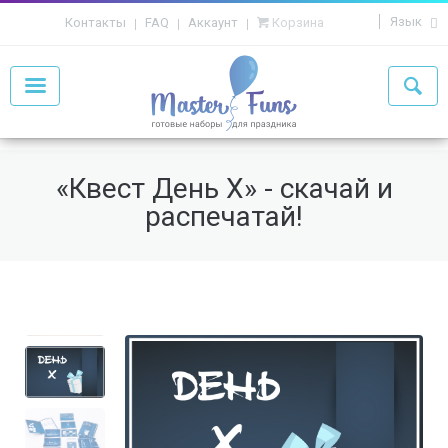
Язык
Контакты
FAQ
Аккаунт
Корзина
«Квест День Х» - скачай и
распечатай!