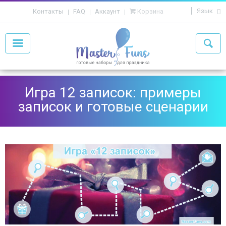
Язык
Контакты
FAQ
Аккаунт
Корзина
Игра 12 записок: примеры
записок и готовые сценарии