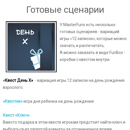
Готовые сценарии
У MasterFuns есть несколько
готовых сценариев - вариаций
игры
«12 записок», которые можно
скачать и распечатать.
А можно заказать в виде FunBox -
коробки с квестом внутри.
«
Квест День Х»
- вариация игры 12 записок на день рождения
взрослого.
«Квестик»
игра дня ребенка на день рождения.
Квест «Ключ».
Вместо подарка в этом квесте игрокам предстоит найти ключ и
выбраться из запертой комнаты за ограниченное время.