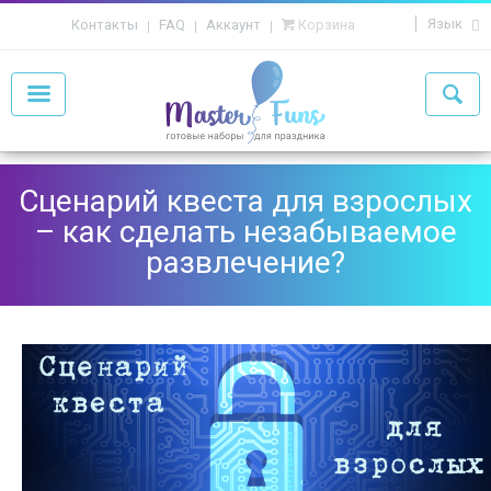
Язык
Контакты
FAQ
Аккаунт
Корзина
Сценарий квеста для взрослых
– как сделать незабываемое
развлечение?