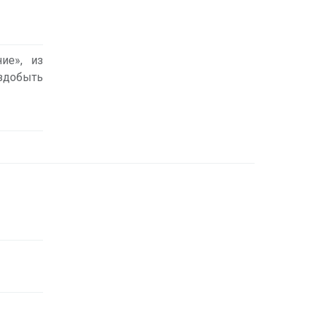
ие», из
аздобыть