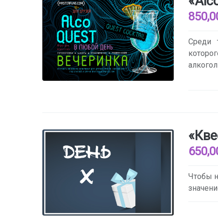
«Alc
850,0
Среди 
которог
алкогол
«Кве
650,0
Чтобы н
значени