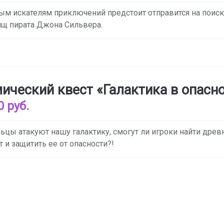
м искателям приключений предстоит отправится на поис
щ пирата Джона Сильвера.
ический квест «Галактика в опасн
0 руб.
цы атакуют нашу галактику, смогут ли игроки найти древ
т и защитить ее от опасности?!