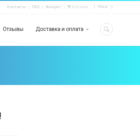
Язык
Контакты
FAQ
Аккаунт
Корзина
Отзывы
Доставка и оплата
Вопросы и ответы
ьчика
Как сделать заказ?
евочки
Контакты
ния
Оплата
 взрослых
Доставка
!