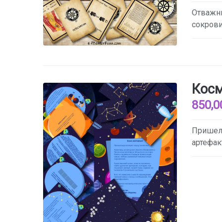
Отважны
сокрови
Косм
850,0
Пришель
артефак