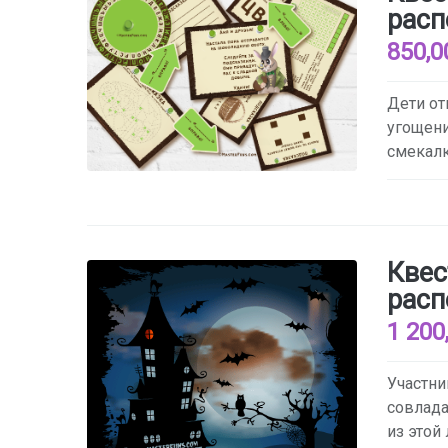
расп
850,0
Дети от
угощени
смекалк
Квес
расп
1 200
Участн
совлад
из этой