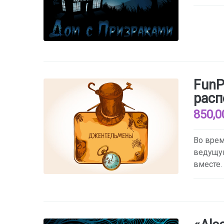
FunP
расп
850,0
Во врем
ведущую
вместе.