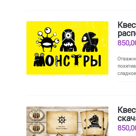
Квес
расп
850,0
Отважны
похитив
сладкое
Квес
скач
850,0