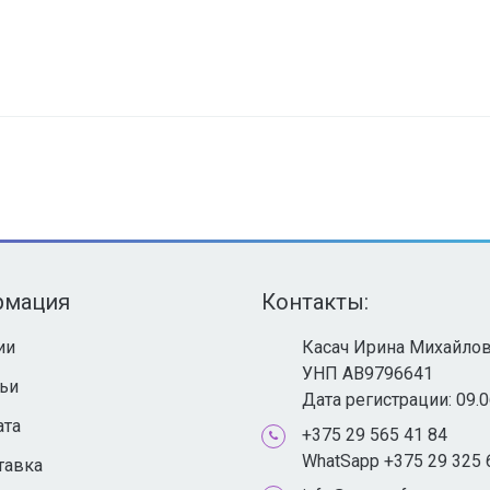
рмация
Контакты:
ии
Касач Ирина Михайло
УНП AB9796641
тьи
Дата регистрации: 09.
ата
+375 29 565 41 84
WhatSapp +375 29 325 
тавка