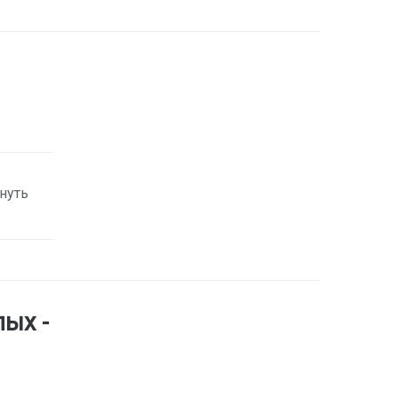
нуть
ых -