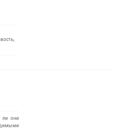
вость,
 ли они
едимыми