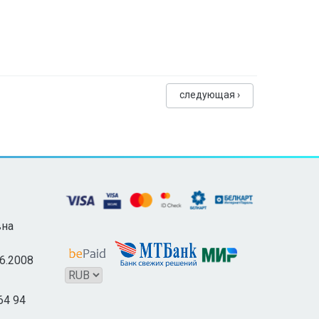
следующая ›
вна
06.2008
64 94