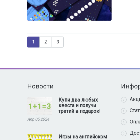
Страницы
1
2
3
Новости
Инфо
Акц
Купи два любых
квеста и получи
Ста
третий в подарок!
Апр 05,2024
Опл
Дос
Игры на английском