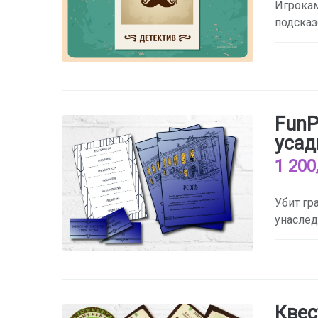
Игрокам
подсказ
FunP
усад
1 200
Убит гр
унаслед
Квес