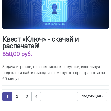
Квест «Ключ» - скачай и
распечатай!
850,00 руб.
Задача игроков, оказавшихся в ловушке, используя
подсказки найти выход из замкнутого пространства за
60 минут.
Страницы
следующая ›
1
2
3
4