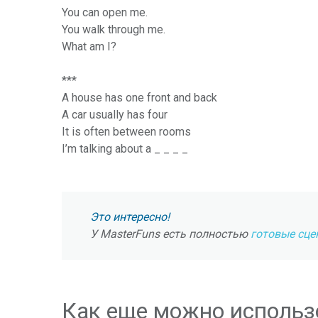
You can open me.
You walk through me.
What am I?
***
A house has one front and back
A car usually has four
It is often between rooms
I’m talking about a _ _ _ _
Это интересно!
У MasterFuns есть полностью
готовые сце
Как еще можно использ