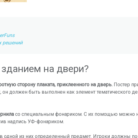
erFuns
х решений
с зданием на двери?
ротную сторону плаката, приклеенного на дверь.
Постер пр
 он должен быть выполнен как элемент тематического де
рнила
со специальным фонариком. С их помощью можно н
етив надпись УФ-фонариком.
ь в одной из них определенный предмет. Игроки должны по