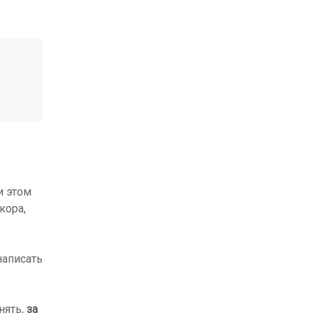
и этом
кора,
аписать
нять,
за