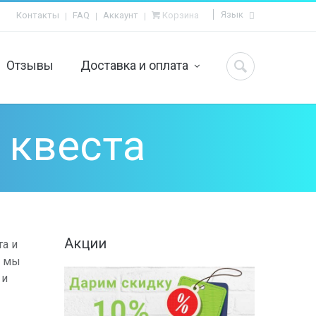
Язык
Контакты
FAQ
Аккаунт
Корзина
Отзывы
Доставка и оплата
Вопросы и ответы
ьчика
Как сделать заказ?
евочки
Контакты
ния
Оплата
 взрослых
Доставка
 квеста
Акции
та и
о мы
 и