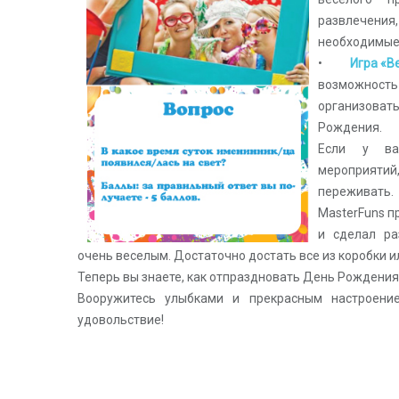
развлечен
необходимые 
•
Игра «В
возможнос
организова
Рождения.
Если у ва
мероприяти
переживать.
MasterFuns п
и сделал ра
очень веселым. Достаточно достать все из коробки и
Теперь вы знаете, как отпраздновать День Рождения
Вооружитесь улыбками и прекрасным настроение
удовольствие!