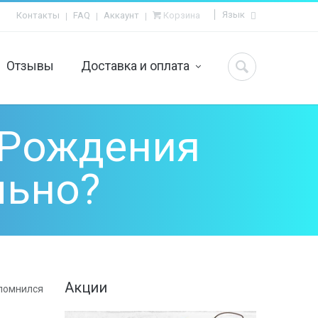
Язык
Контакты
FAQ
Аккаунт
Корзина
Отзывы
Доставка и оплата
Вопросы и ответы
ьчика
Как сделать заказ?
евочки
Контакты
ния
Оплата
 взрослых
Доставка
 Рождения
льно?
Акции
апомнился