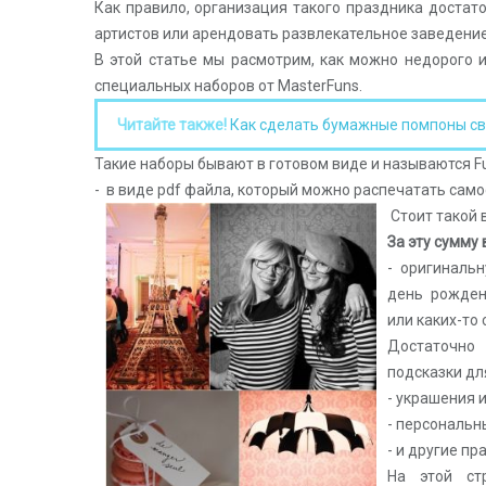
Как правило, организация такого праздника достат
артистов или арендовать развлекательное заведение
В этой статье мы расмотрим, как можно недорого
специальных наборов от MasterFuns.
Читайте также!
Как сделать бумажные помпоны сво
Такие наборы бывают в готовом виде и называются Fun
- в виде pdf файла, который можно распечатать само
Стоит такой 
За эту сумму 
- оригиналь
день рожден
или каких-то
Достаточно 
подсказки для
- украшения и
- персональн
- и другие п
На этой ст