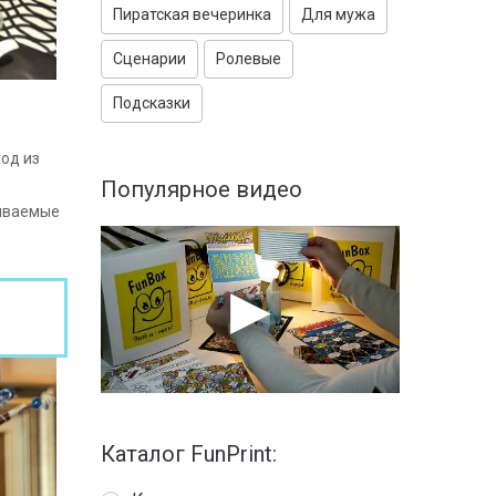
Пиратская вечеринка
Для мужа
Сценарии
Ролевые
Подсказки
ход из
Популярное видео
бываемые
Каталог FunPrint: