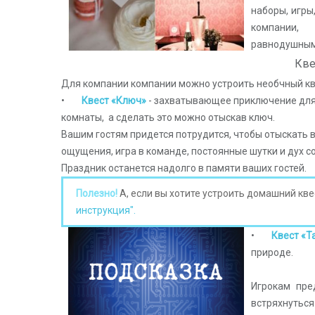
наборы, игры
компании,
равнодушным
Кве
Для компании компании можно устроить необчный кв
•
Квест «Ключ»
- захватывающее приключение для 
комнаты, а сделать это можно отыскав ключ.
Вашим гостям придется потрудится, чтобы отыскать в
ощущения, игра в команде, постоянные шутки и дух 
Праздник останется надолго в памяти ваших гостей.
Полезно!
А, если вы хотите устроить домашний кв
инструкция".
•
Квест «Т
природе.
Игрокам пре
встряхнутьс