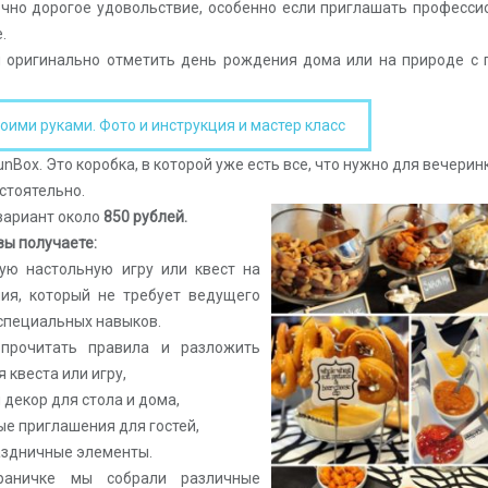
очно дорогое удовольствие, особенно если приглашать професс
.
 и оригинально отметить день рождения дома или на природе с
ими руками. Фото и инструкция и мастер класс
Box. Это коробка, в которой уже есть все, что нужно для вечеринк
стоятельно.
вариант около
850 рублей.
вы получаете:
ную настольную игру или квест на
ия, который не требует ведущего
 специальных навыков.
прочитать правила и разложить
 квеста или игру,
 декор для стола и дома,
ые приглашения для гостей,
раздничные элементы.
раничке мы собрали различные