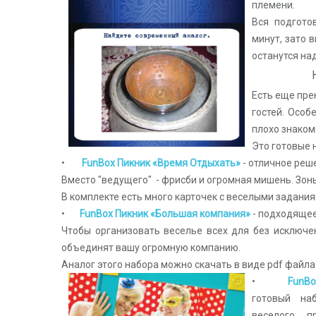
племени.
Вся подгото
минут, зато 
останутся на
Есть еще пре
гостей. Особ
плохо знаком
Это готовые 
•
FunBox Пикник «Время Отдыхать»
- отличное реш
Вместо "ведущего" - фрисби и огромная мишень.
Зон
В комплекте есть много карточек с веселыми задани
•
FunBox Пикник «Большая компания»
- подходящее
Чтобы организовать веселье всех для без исключе
объединят вашу огромную компанию.
Аналог этого набора можно скачать в виде pdf файла
•
FunBox
готовый на
веселого п