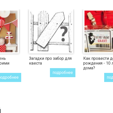
ень
Загадки про забор для
Как провести д
воими
квеста
рождения - 10 
дома?
подробнее
подробнее
по
й