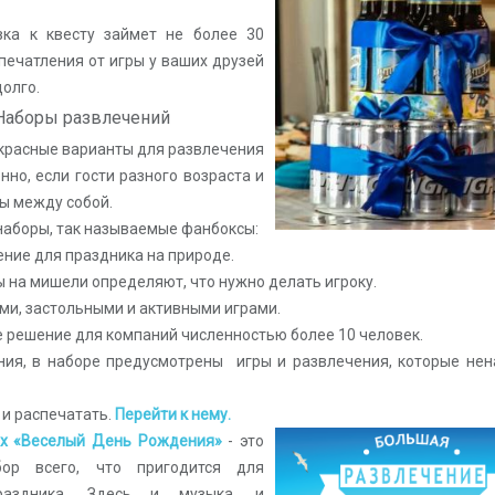
вка к квесту займет не более 30
впечатления от игры у ваших друзей
долго.
Наборы развлечений
красные варианты для развлечения
енно, если гости разного возраста и
ы между собой.
наборы, так называемые фанбоксы:
ение для праздника на природе.
ы на мишели определяют, что нужно делать игроку.
ями, застольными и активными играми.
 решение для компаний численностью более 10 человек.
ния, в наборе предусмотрены игры и развлечения, которые нен
 и распечатать.
Перейти к нему.
 «Веселый День Рождения»
- это
бор всего, что пригодится для
раздника. Здесь и музыка, и