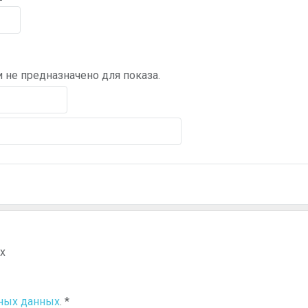
 не предназначено для показа.
х
ьных данных
.
*