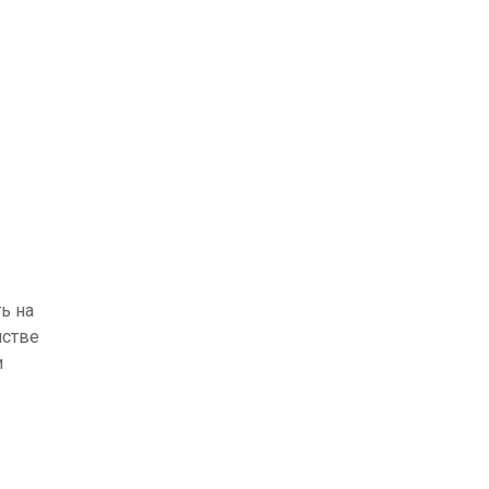
ь на
нстве
и