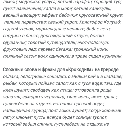
лимон; медвежья услуга; летний сарафан; горящий тур;
пункт назначения; капля в море; летние каникулы;
верный маршрут; эффект бабочки; кругосветный круиз;
пальма первенства; свежий укроп; Христофор Колумб;
гадкий утенок; мармеладные червяки; бабье лето;
сардина в банке; долгожданный отпуск; божий
одуванчик; толстый путеводитель; енот-полоскун;
фруктовый лед; перевес багажа; троянский конь;
пляжный сезон; волк одиночка; в траве сидел кузнечик.
Сложные слова и фразы для «Крокодила» на природе
облака, белогривые лошадки; с милым рай и в шалаше;
рыбак, который поймал сапог; как с гуся вода; там, где
клен шумит; свободен как птица; отговорила роща
золотая; заморить червячка; тише воды, ниже травы;
гуси-лебеди на отдыхе; источник пресной воды;
напыщенная курица; поет зима, аукает; когда жареный
петух клюнет; пусть всегда будет солнце; турист,
который забыл спички; гуси-лебеди на отдыхе; не