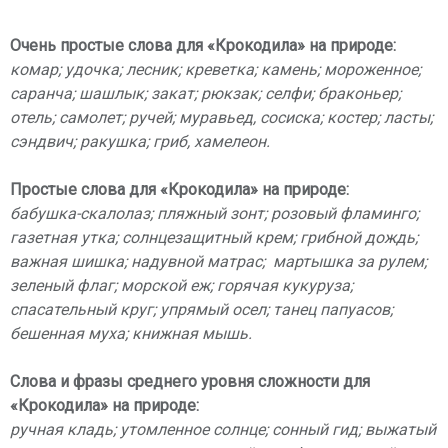
Очень простые слова для «Крокодила» на природе:
комар; удочка; лесник; креветка; камень; мороженное;
саранча; шашлык; закат; рюкзак; селфи; браконьер;
отель; самолет; ручей; муравьед, сосиска; костер; ласты;
сэндвич; ракушка; гриб, хамелеон.
Простые слова для «Крокодила» на природе:
бабушка-скалолаз; пляжный зонт; розовый фламинго;
газетная утка; солнцезащитный крем; грибной дождь;
важная шишка; надувной матрас; мартышка за рулем;
зеленый флаг; морской еж; горячая кукуруза;
спасательный круг; упрямый осел; танец папуасов;
бешенная муха; книжная мышь.
Слова и фразы среднего уровня сложности для
«Крокодила» на природе:
ручная кладь; утомленное солнце; сонный гид; выжатый