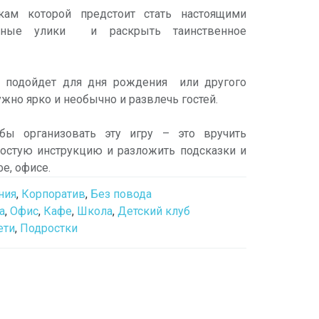
икам которой предстоит стать настоящими
ажные улики и раскрыть таинственное
о подойдет для дня рождения или другого
ужно ярко и необычно и развлечь гостей.
обы организовать эту игру – это вручить
ростую инструкцию и разложить подсказки и
фе, офисе.
ния
,
Корпоратив
,
Без повода
а
,
Офис
,
Кафе
,
Школа
,
Детский клуб
ети
,
Подростки