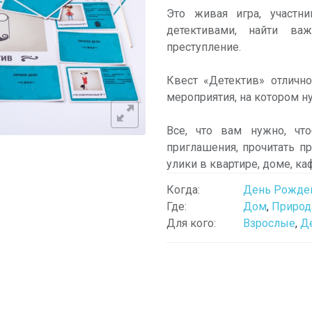
Это живая игра, участн
детективами, найти в
преступление.
Квест «Детектив» отличн
мероприятия, на котором н
Все, что вам нужно, чт
приглашения, прочитать п
улики в квартире, доме, ка
Когда:
День Рожде
Где:
Дом
,
Природ
Для кого:
Взрослые
,
Д