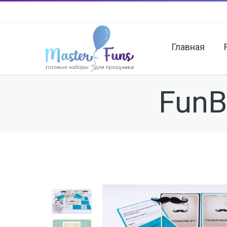
Главная
FunB