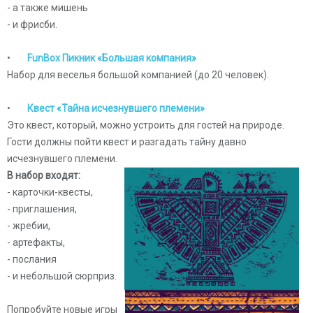
- а также мишень
- и фрисби.
•
FunBox Пикник «Большая компания»
Набор для веселья большой компанией (до 20 человек).
•
Квест «Тайна исчезнувшего племени»
Это квест, который, можно устроить для гостей на природе.
Гости должны пойти квест и разгадать тайну давно
исчезнувшего племени.
В набор входят
:
- карточки-квесты,
- приглашения,
- жребии,
- артефакты,
- послания
- и небольшой сюрприз.
Попробуйте новые игры